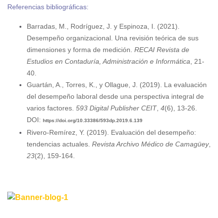
Referencias bibliográficas:
Barradas, M., Rodríguez, J. y Espinoza, I. (2021).
Desempeño organizacional. Una revisión teórica de sus
dimensiones y forma de medición.
RECAI Revista de
Estudios en Contaduría, Administración e Informática
, 21-
40.
Guartán, A., Torres, K., y Ollague, J. (2019). La evaluación
del desempeño laboral desde una perspectiva integral de
varios factores.
593 Digital Publisher CEIT
,
4
(6), 13-26.
DOI:
https://doi.org/10.33386/593dp.2019.6.139
Rivero-Remírez, Y. (2019). Evaluación del desempeño:
tendencias actuales.
Revista Archivo Médico de Camagüey
,
23
(2), 159-164.