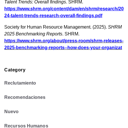
Talent Trends: Overall findings
. SHRM.
https://www.shrm.org/content/dam/en/shrm/research/20
24-talent-trends-research-overall-findings.pdf
Society for Human Resource Management. (2025).
SHRM
2025 Benchmarking Reports
. SHRM.
https://www.shrm.org/about/press-room/shrm-releases-
2025-benchmarking-reports--how-does-your-organizat
Category
Reclutamiento
Recomendaciones
Nuevo
Recursos Humanos