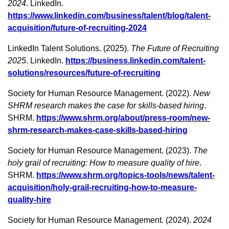
2024
. LinkedIn.
https://www.linkedin.com/business/talent/blog/talent-
acquisition/future-of-recruiting-2024
LinkedIn Talent Solutions. (2025).
The Future of Recruiting
2025
. LinkedIn.
https://business.linkedin.com/talent-
solutions/resources/future-of-recruiting
Society for Human Resource Management. (2022).
New
SHRM research makes the case for skills-based hiring
.
SHRM.
https://www.shrm.org/about/press-room/new-
shrm-research-makes-case-skills-based-hiring
Society for Human Resource Management. (2023).
The
holy grail of recruiting: How to measure quality of hire
.
SHRM.
https://www.shrm.org/topics-tools/news/talent-
acquisition/holy-grail-recruiting-how-to-measure-
quality-hire
Society for Human Resource Management. (2024).
2024