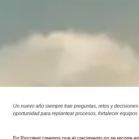
Un nuevo año siempre trae preguntas, retos y decisiones
oportunidad para replantear procesos, fortalecer equipos 
En Psicotest creemos que el crecimiento no se recorre en