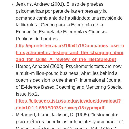
Jenkins, Andrew (2001). El uso de pruebas
psicométricas por parte de las empresas y la
demanda cambiante de habilidades: una revisión de
la literatura. Centro para la Economía de la
Educación Escuela de Economía y Ciencias
Políticas de Londres.
http://eprints.lse.ac.uk/19541/1/Companies_use_o
f_psychometric_testing_and_the_changing_dem
and_for_skills_A_review_of_the_literature.pd
f
Harper, Annabel (2008). Psychometric tests are now
a multi-million-pound business: what lies behind a
coach’s decision to use them?. International Journal
of Evidence Based Coaching and Mentoring Special
Issue No.2.
https://citeseerx.ist.psu.edu/viewdoc/download?
doi=10.1.1.690.5397&rep=rep1&type=pdf
Melamed, T. and Jackson, D. (1995), "Instrumentos
psicométricos: beneficios potenciales y uso práctico",
Capacitación Industrial y Comercial, Vol. 27 No. 4,