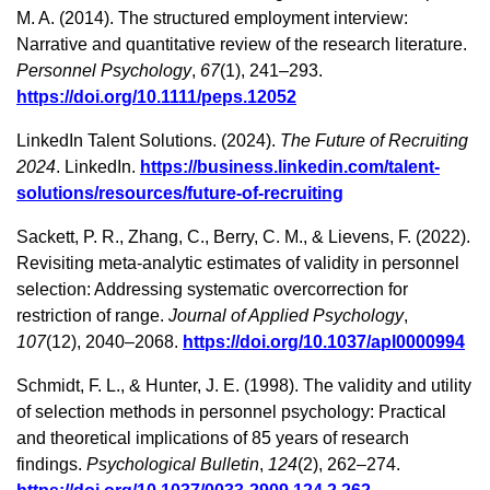
M. A. (2014). The structured employment interview:
Narrative and quantitative review of the research literature.
Personnel Psychology
,
67
(1), 241–293.
https://doi.org/10.1111/peps.12052
LinkedIn Talent Solutions. (2024).
The Future of Recruiting
2024
. LinkedIn.
https://business.linkedin.com/talent-
solutions/resources/future-of-recruiting
Sackett, P. R., Zhang, C., Berry, C. M., & Lievens, F. (2022).
Revisiting meta-analytic estimates of validity in personnel
selection: Addressing systematic overcorrection for
restriction of range.
Journal of Applied Psychology
,
107
(12), 2040–2068.
https://doi.org/10.1037/apl0000994
Schmidt, F. L., & Hunter, J. E. (1998). The validity and utility
of selection methods in personnel psychology: Practical
and theoretical implications of 85 years of research
findings.
Psychological Bulletin
,
124
(2), 262–274.