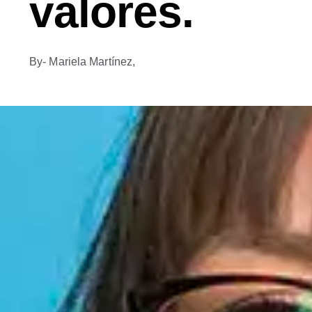
valores.
By
- Mariela Martínez,